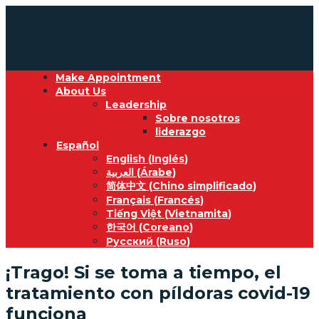
Make Appointment
About Us
Leadership
Sobre nosotros
liderazgo
Español
English
(
Inglés
)
العربية
(
Árabe
)
简体中文
(
Chino simplificado
)
Français
(
Francés
)
Tiếng Việt
(
Vietnamita
)
한국어
(
Coreano
)
Русский
(
Ruso
)
¡Trago! Si se toma a tiempo, el
tratamiento con píldoras covid-19
funciona