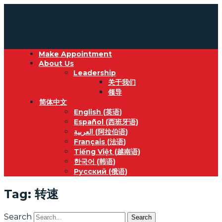
Make Appointment
About Us
Leadership
关于我们
领导
简体中文
English
(
英语
)
Español
(
西班牙语
)
العربية
(
阿拉伯语
)
Français
(
法语
)
Tiếng Việt
(
越南语
)
한국어
(
韩语
)
Русский
(
俄语
)
Tag: 转速
Search
Search